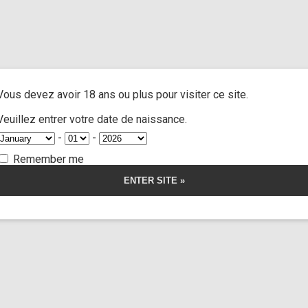
and extra
/ Cast Giih Spanic part 2
A
ACTRESSES
CUSTOM MOVIES
FOOT FETISH
S
Vous devez avoir 18 ans ou plus pour visiter ce site.
ih Spanic part 2
Veuillez entrer votre date de naissance.
-
-
Remember me