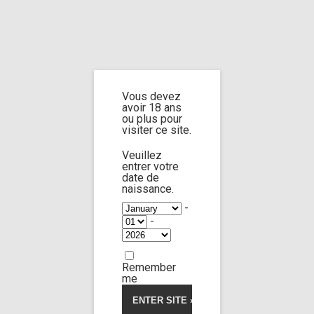
Home
Home
/
Shop
/
Limp Worship
/
Cast and extra
/ Cast Jenifer Jane part
1
Vous devez
avoir 18 ans
Cast Jenifer Jane
ou plus pour
visiter ce site.
part 1
Veuillez
entrer votre
date de
naissance.
-
-
Remember
me