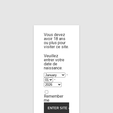
Home
Home
/
Shop
/
Limp Worship
/
Cast and extra
/ Cast Lady Zee
Vous devez
Cast Lady Zee
avoir 18 ans
ou plus pour
visiter ce site.
Veuillez
entrer votre
date de
naissance.
-
-
Remember
me