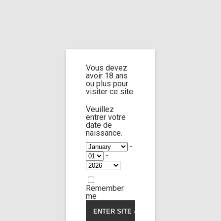
Home
Home
/
Shop
/
Limp Worship
/
Cast and extra
/ Cast Martina Anne part
2
Vous devez
avoir 18 ans
Cast Martina Anne
ou plus pour
visiter ce site.
part 2
Veuillez
entrer votre
date de
naissance.
-
-
Remember
me