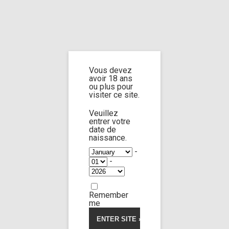
Home
Home
/
Shop
/
Limp Worship
/
Cast and extra
/ Cast Rebel Rhyder part
2
Vous devez
avoir 18 ans
Cast Rebel Rhyder
ou plus pour
visiter ce site.
part 2
Veuillez
entrer votre
date de
naissance.
-
-
Remember
me