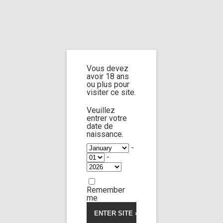
Home
Home
/
Shop
/
Limp Worship
/
Cast and extra
/ Cast Rika Fane part 2
Vous devez
Cast Rika Fane
avoir 18 ans
ou plus pour
visiter ce site.
part 2
Veuillez
entrer votre
date de
naissance.
5.00
5
1
out of
based on
-
customer
-
rating
Remember
me