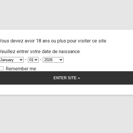
us
/ CUstom 80 sequel
A
ACTRESSES
CUSTOM MOVIES
FOOT FETISH
S
Vous devez avoir 18 ans ou plus pour visiter ce site.
 80 sequel
Veuillez entrer votre date de naissance.
-
-
Remember me