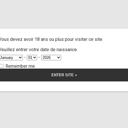
us
/ Custom 85
A
ACTRESSES
CUSTOM MOVIES
FOOT FETISH
S
Vous devez avoir 18 ans ou plus pour visiter ce site.
 85
Veuillez entrer votre date de naissance.
-
-
5.00
5
3
out of
based on
Remember me
customer
ratings