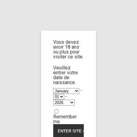
Home
Home
/
Shop
/
Limp Worship
/
Somnus
/ Custom 87
Vous devez
Custom 87
avoir 18 ans
ou plus pour
visiter ce site.
5.00
5
1
out of
based on
Veuillez
customer
entrer votre
rating
date de
naissance.
-
-
Remember
me