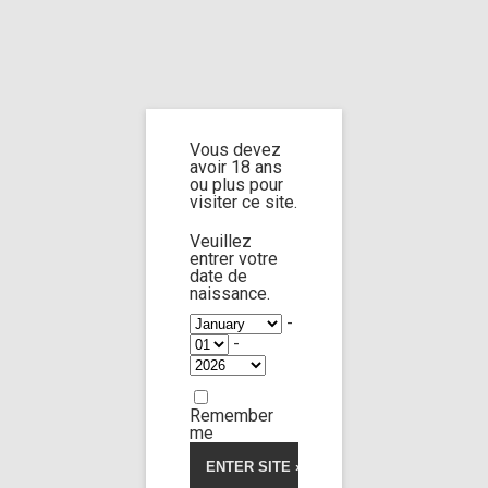
Home
Home
/
Shop
/
Limp Worship
/
Somnus
/ Custom 98 sequel
Vous devez
Custom 98 sequel
avoir 18 ans
ou plus pour
visiter ce site.
Veuillez
entrer votre
date de
naissance.
-
-
Remember
me