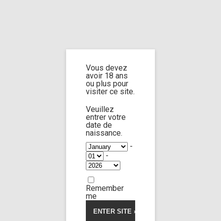
Home
Home
/
Shop
/ Products tagged “soles and ass in the same shot”
Vous devez
soles and ass
avoir 18 ans
ou plus pour
visiter ce site.
in the same
Veuillez
entrer votre
date de
shot
naissance.
-
-
Remember
Morticia
47:39
me