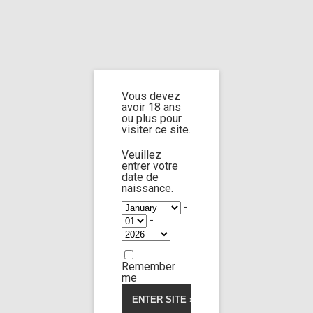
Home
Home
/
Shop
/
Limp Worship
/
Thanatos
/ Iam behind your couch 2
Vous devez
Iam behind your
avoir 18 ans
ou plus pour
visiter ce site.
couch 2
Veuillez
entrer votre
date de
naissance.
-
-
Remember
me