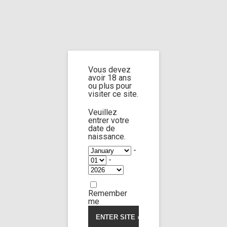
Home
Home
/
Shop
/
Limp Worship
/
Somnus
/ Custom 53
Vous devez
Custom 53
avoir 18 ans
ou plus pour
visiter ce site.
5.00
5
1
out of
based on
Veuillez
customer
entrer votre
rating
date de
naissance.
-
-
Remember
me