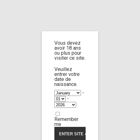
Home
Home
/
Shop
/ Products tagged “hand worship”
Vous devez
hand worship
avoir 18 ans
ou plus pour
visiter ce site.
Veuillez
entrer votre
date de
Jane doe n°16
63:23
naissance.
-
-
Limp Worship
Somnus
Thanatos
My breathless teen
Remember
23,00
€
me
Voir la vidéo